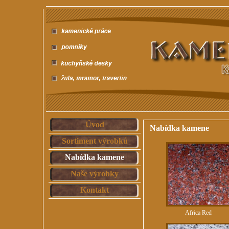
Úvod
Nabídka kamene
Sortiment výrobků
Nabídka kamene
Naše výrobky
Kontakt
Africa Red