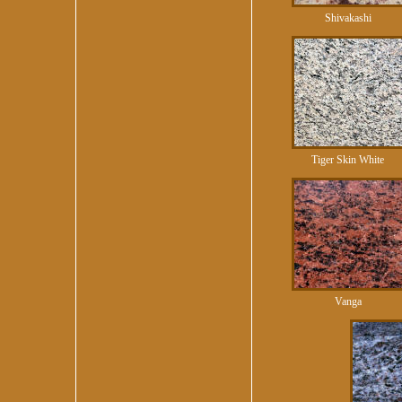
Shivakashi
Tiger Skin White
Vanga